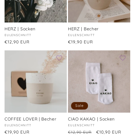
HERZ | Socken
HERZ | Becher
Anbieter:
EULENSCHNITT
Anbieter:
EULENSCHNITT
Normaler
€12,90 EUR
Normaler
€19,90 EUR
Preis
Preis
Sale
COFFEE LOVER | Becher
CIAO KAKAO | Socken
Anbieter:
EULENSCHNITT
Anbieter:
EULENSCHNITT
Normaler
€19,90 EUR
Normaler
Verkaufspreis
€10,90 EUR
€12,90 EUR