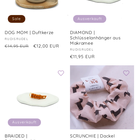
Sale
Ausverkauft
DOG MOM | Duftkerze
DIAMOND |
Schlüsselanhänger aus
Anbieter:
RUDISRUDEL
Makramee
Normaler
Verkaufspreis
€12,00 EUR
€14,95 EUR
Anbieter:
RUDISRUDEL
Preis
Normaler
€11,95 EUR
Preis
Ausverkauft
BRAIDED |
SCRUNCHIE | Dackel