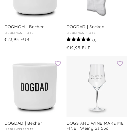
DOGMOM | Becher
DOGDAD | Socken
Anbieter:
LIEBLINGSPFOTE
Anbieter:
LIEBLINGSPFOTE
Normaler
€23,95 EUR
1
(1)
Bewertungen
Preis
Normaler
€19,95 EUR
insgesamt
Preis
DOGDAD | Becher
DOGS AND WINE MAKE ME
FINE | Weinglas 55cl
Anbieter:
LIEBLINGSPFOTE