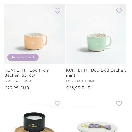
Preis
Preis
Ausverkauft
KONFETTI | Dog Mom
KONFETTI | Dog Dad Becher,
Becher, apricot
mint
Anbieter:
EGG BACK HOME
Anbieter:
EGG BACK HOME
Normaler
€23,95 EUR
Normaler
€23,95 EUR
Preis
Preis