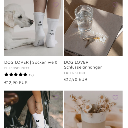
DOG LOVER | Socken weiß
DOG LOVER |
Schlüsselanhänger
Anbieter:
EULENSCHNITT
Anbieter:
EULENSCHNITT
2
(2)
Bewertungen
Normaler
€12,90 EUR
Normaler
€12,90 EUR
insgesamt
Preis
Preis