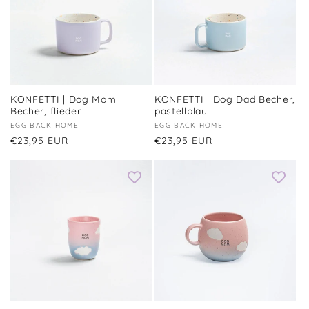
r
i
e
:
KONFETTI | Dog Mom
KONFETTI | Dog Dad Becher,
Becher, flieder
pastellblau
Anbieter:
EGG BACK HOME
Anbieter:
EGG BACK HOME
Normaler
€23,95 EUR
Normaler
€23,95 EUR
Preis
Preis