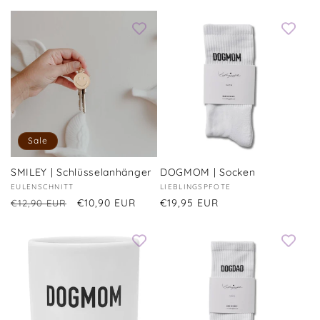
Preis
Preis
Sale
SMILEY | Schlüsselanhänger
DOGMOM | Socken
Anbieter:
EULENSCHNITT
Anbieter:
LIEBLINGSPFOTE
Normaler
Verkaufspreis
€10,90 EUR
Normaler
€19,95 EUR
€12,90 EUR
Preis
Preis