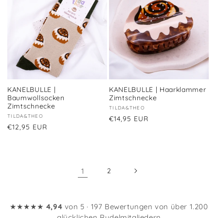
KANELBULLE |
KANELBULLE | Haarklammer
Baumwollsocken
Zimtschnecke
Zimtschnecke
Anbieter:
TILDA&THEO
Anbieter:
TILDA&THEO
Normaler
€14,95 EUR
Normaler
€12,95 EUR
Preis
Preis
1
2
★★★★★
4,94
von 5 · 197 Bewertungen von über 1.200
glücklichen Rudelmitgliedern