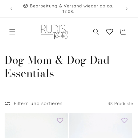
Direkt
ellen
📦 Bearbeitung & Versand wieder ab ca.
zum
🧡 COL
17.08.
Inhalt
Warenkorb
K
Dog Mom & Dog Dad
a
Essentials
t
e
Filtern und sortieren
38 Produkte
g
o