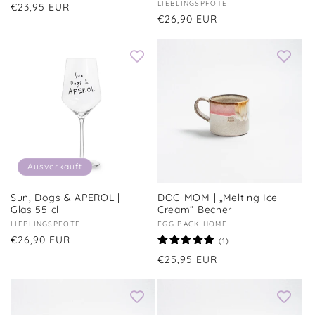
Anbieter:
LIEBLINGSPFOTE
Normaler
€23,95 EUR
Normaler
€26,90 EUR
Preis
Preis
Ausverkauft
Sun, Dogs & APEROL |
DOG MOM | „Melting Ice
Glas 55 cl
Cream“ Becher
Anbieter:
LIEBLINGSPFOTE
Anbieter:
EGG BACK HOME
Normaler
€26,90 EUR
1
(1)
Bewertungen
Preis
Normaler
€25,95 EUR
insgesamt
Preis