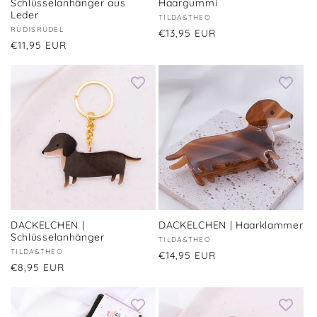
Schlüsselanhänger aus
Haargummi
Leder
Anbieter:
TILDA&THEO
Anbieter:
RUDISRUDEL
Normaler
€13,95 EUR
Normaler
€11,95 EUR
Preis
Preis
DACKELCHEN |
DACKELCHEN | Haarklammer
Schlüsselanhänger
Anbieter:
TILDA&THEO
Anbieter:
TILDA&THEO
Normaler
€14,95 EUR
Normaler
€8,95 EUR
Preis
Preis