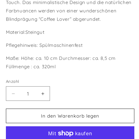
Touch. Das minimalistische Design und die natürlichen
Farbnuancen werden von einer wunderschönen
Blindprägung “Coffee Lover” abgerundet.
Material:Steingut
Pflegehinweis: Spülmaschinenfest
Maße: Höhe: ca. 10 cm Durchmesser: ca. 8,5 cm
Füllmenge : ca. 320ml
Anzahl
Verringere
Erhöhe
die
die
Menge
Menge
für
für
In den Warenkorb legen
COFFEE
COFFEE
LOVER
LOVER
|
|