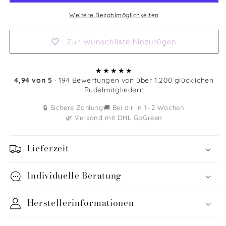
Becher
Becher
Weitere Bezahlmöglichkeiten
Zur Wunschliste hinzufügen
★★★★★
4,94 von 5
· 194 Bewertungen von über 1.200 glücklichen
Rudelmitgliedern
🔒 Sichere Zahlung
🚚 Bei dir in 1–2 Wochen
🌿 Versand mit DHL GoGreen
Lieferzeit
Individuelle Beratung
Herstellerinformationen