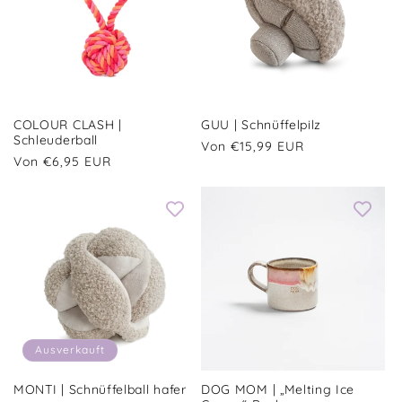
COLOUR CLASH |
GUU | Schnüffelpilz
Schleuderball
Normaler
Von €15,99 EUR
Normaler
Von €6,95 EUR
Preis
Preis
Ausverkauft
MONTI | Schnüffelball hafer
DOG MOM | „Melting Ice