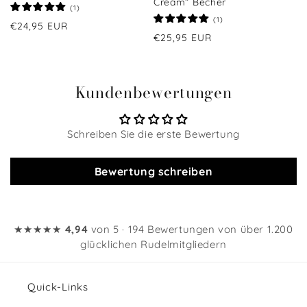
Cream“ Becher
1
(1)
Bewertungen
1
(1)
Normaler
€24,95 EUR
insgesamt
Bewertungen
Normaler
€25,95 EUR
insgesamt
Preis
Preis
Kundenbewertungen
Schreiben Sie die erste Bewertung
Bewertung schreiben
★★★★★
4,94
von 5 · 194 Bewertungen von über 1.200
glücklichen Rudelmitgliedern
Quick-Links