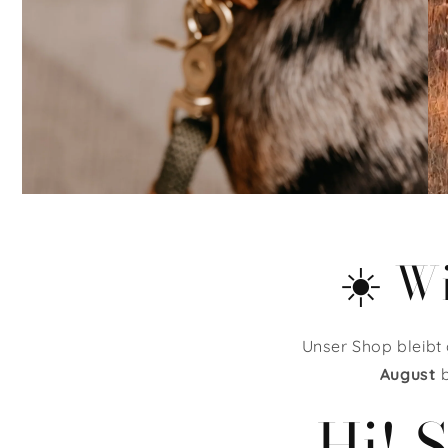
☀️ W
Unser Shop bleibt
August
b
Hi! 