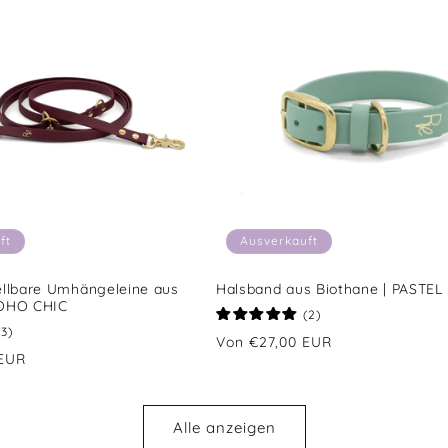
ft
Ausverkauft
ellbare Umhängeleine aus
Halsband aus Biothane | PASTE
BOHO CHIC
2
(2)
Bewertungen
3
(3)
Normaler
Von €27,00 EUR
insgesamt
Bewertungen
 EUR
Preis
insgesamt
Alle anzeigen