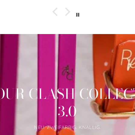
OUR CLASH COLLEC
3.0
NEU. ZWEIFARBIG. KNALLIG.