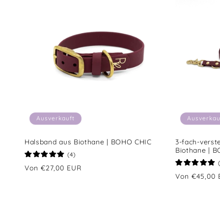
Ausverkauft
Ausverkau
Halsband aus Biothane | BOHO CHIC
3-fach-verst
Biothane | 
4
(4)
Bewertungen
Normaler
Von €27,00 EUR
insgesamt
Normaler
Von €45,00
Preis
Preis