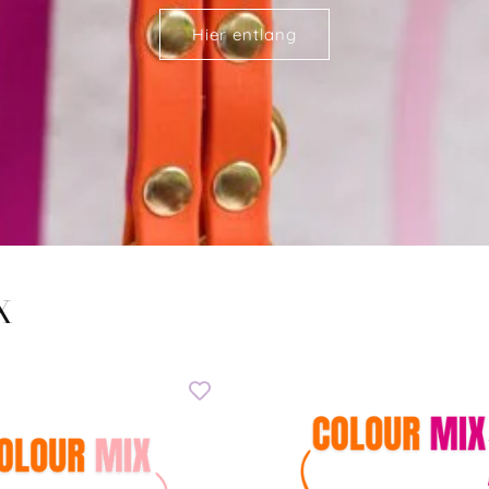
Hier entlang
X