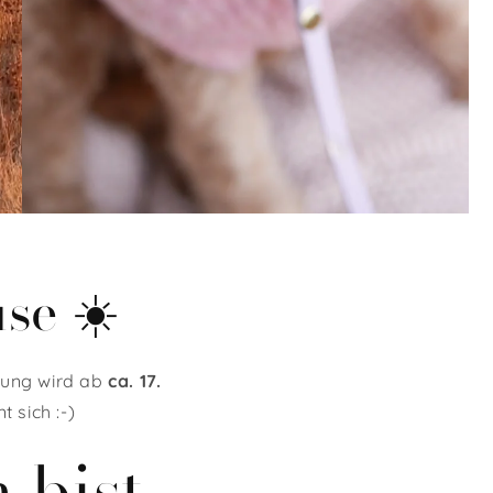
se ☀️
llung wird ab
ca. 17.
 sich :-)
 bist