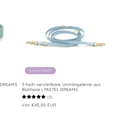
Ausverkauft
L DREAMS
3-fach-verstellbare Umhängeleine aus
Biothane | PASTEL DREAMS
3
(3)
Bewertungen
Normaler
Von €45,00 EUR
insgesamt
Preis