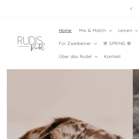
Direkt
zum
🧡 COLOUR MIX COLLECTION 🩷 OUT NOW 💙
Inhalt
Home
Mix & Match
Leinen
Für Zweibeiner
🌸 SPRING 🌸
Über das Rudel
Kontakt