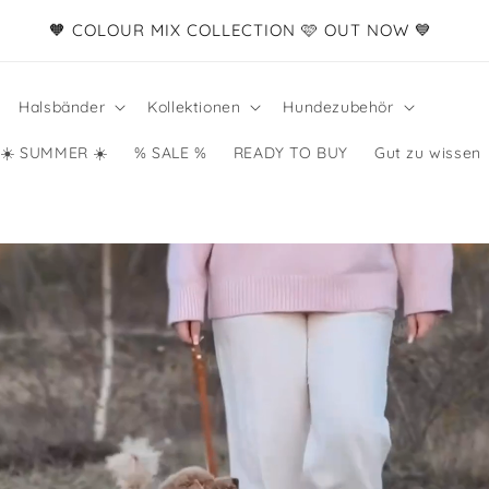
☀️ Entdecke unsere Sommerkollektion☀️
Halsbänder
Kollektionen
Hundezubehör
☀️ SUMMER ☀️
% SALE %
READY TO BUY
Gut zu wissen