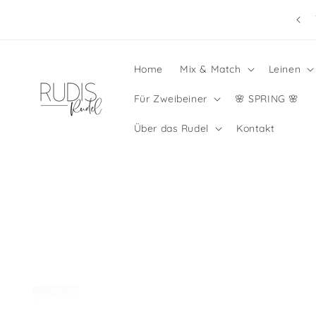
Direkt
mmerpause: Shop geöffnet, Bestellen jederzeit möglich
zum
☀️
Inhalt
Home
Mix & Match
Leinen
Für Zweibeiner
🌸 SPRING 🌸
Über das Rudel
Kontakt
Zu
Produktinformationen
springen