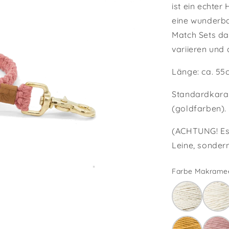
ist ein echter
eine wunderba
Match Sets dar
variieren und
Länge: ca. 55
Standardkarab
(goldfarben).
(ACHTUNG! Es 
Leine, sondern
Farbe Makramee