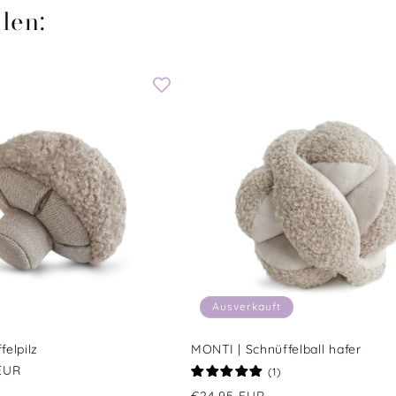
len:
Ausverkauft
felpilz
MONTI | Schnüffelball hafer
EUR
1
(1)
Bewertungen
Normaler
€24,95 EUR