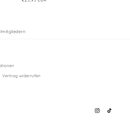
insgesamt
Preis
lmitgliedern
ationen
Vertrag widerrufen
Instagram
TikTok