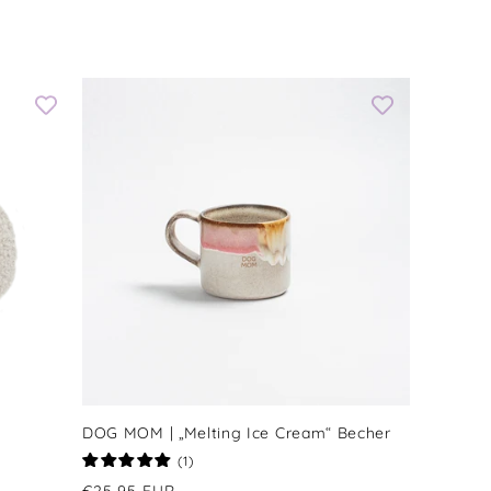
DOG MOM | „Melting Ice Cream“ Becher
1
(1)
Bewertungen
Normaler
€25,95 EUR