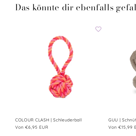
Das könnte dir ebenfalls gefal
COLOUR CLASH | Schleuderball
GUU | Schnüf
Normaler
Von €6,95 EUR
Normaler
Von €15,99 
Preis
Preis