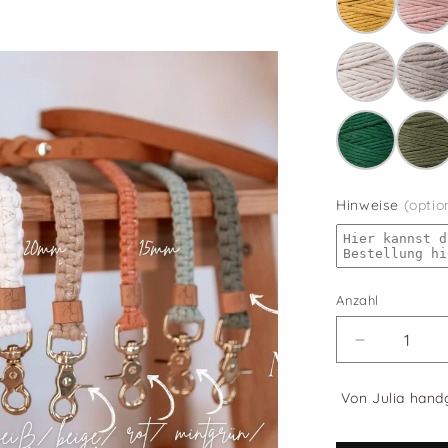
Hinweise
(optio
Anzahl
Verringere
die
Menge
Von Julia handg
für
Unterteil