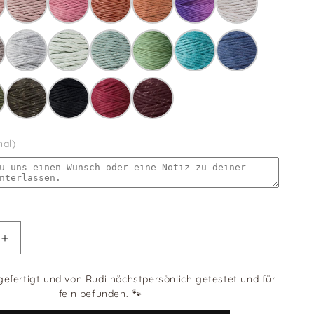
nal)
Erhöhe
die
Menge
efertigt und von Rudi höchstpersönlich getestet und für
für
fein befunden.
🐾
Unterteil