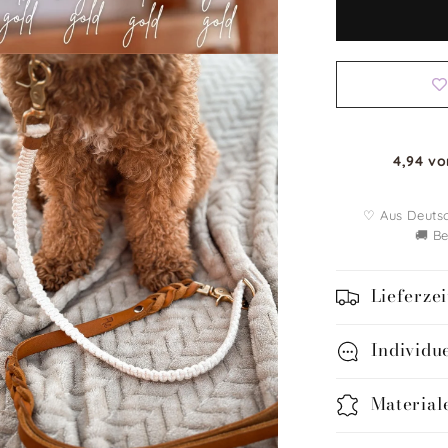
aus
Makramee
|
BOHO
CHIC
4,94 vo
♡ Aus Deuts
🚚 B
Lieferzei
Individu
Material