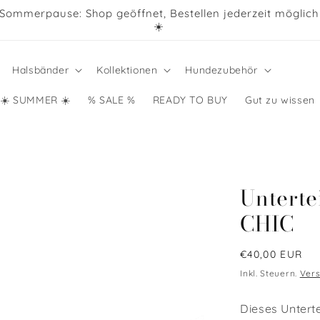
📦 Bearbeitung & Versand wieder ab ca. 17.08.
Halsbänder
Kollektionen
Hundezubehör
☀️ SUMMER ☀️
% SALE %
READY TO BUY
Gut zu wissen
Unterte
CHIC
Normaler
€40,00 EUR
Preis
Inkl. Steuern.
Ver
Dieses Untert