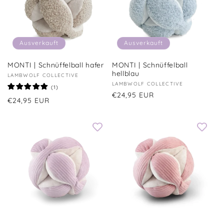
Ausverkauft
Ausverkauft
MONTI | Schnüffelball hafer
MONTI | Schnüffelball
hellblau
Anbieter:
LAMBWOLF COLLECTIVE
Anbieter:
LAMBWOLF COLLECTIVE
1
(1)
Bewertungen
Normaler
€24,95 EUR
Normaler
€24,95 EUR
insgesamt
Preis
Preis