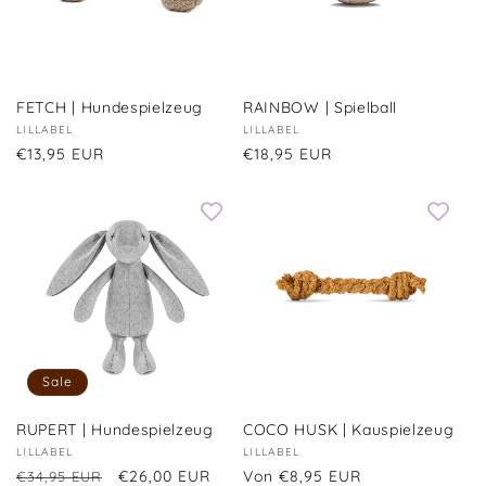
FETCH | Hundespielzeug
RAINBOW | Spielball
Anbieter:
LILLABEL
Anbieter:
LILLABEL
Normaler
€13,95 EUR
Normaler
€18,95 EUR
Preis
Preis
Sale
RUPERT | Hundespielzeug
COCO HUSK | Kauspielzeug
Anbieter:
LILLABEL
Anbieter:
LILLABEL
Normaler
Verkaufspreis
€26,00 EUR
Normaler
Von €8,95 EUR
€34,95 EUR