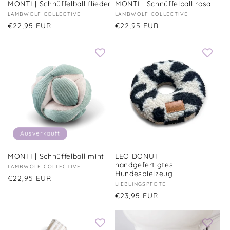
MONTI | Schnüffelball flieder
MONTI | Schnüffelball rosa
Anbieter:
LAMBWOLF COLLECTIVE
Anbieter:
LAMBWOLF COLLECTIVE
Normaler
€22,95 EUR
Normaler
€22,95 EUR
Preis
Preis
Ausverkauft
MONTI | Schnüffelball mint
LEO DONUT |
handgefertigtes
Anbieter:
LAMBWOLF COLLECTIVE
Hundespielzeug
Normaler
€22,95 EUR
Anbieter:
LIEBLINGSPFOTE
Preis
Normaler
€23,95 EUR
Preis