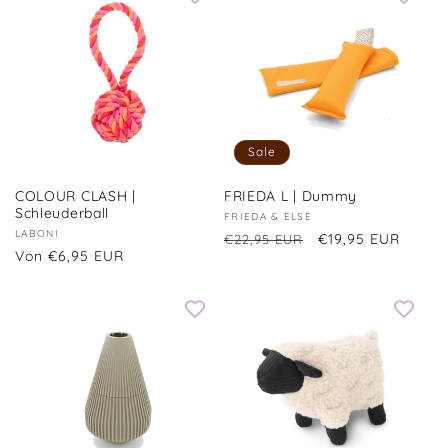
Sale
COLOUR CLASH |
FRIEDA L | Dummy
Schleuderball
Anbieter:
FRIEDA & ELSE
Anbieter:
LABONI
Normaler
Verkaufspreis
€19,95 EUR
€22,95 EUR
Normaler
Von €6,95 EUR
Preis
Preis