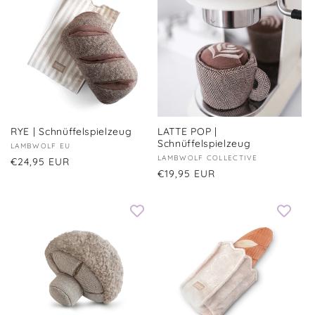
RYE | Schnüffelspielzeug
LATTE POP |
Schnüffelspielzeug
Anbieter:
LAMBWOLF EU
Anbieter:
LAMBWOLF COLLECTIVE
Normaler
€24,95 EUR
Normaler
€19,95 EUR
Preis
Preis