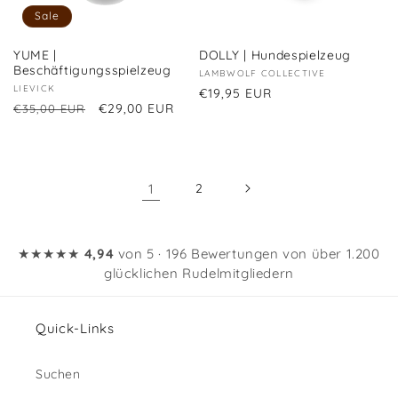
Sale
YUME |
DOLLY | Hundespielzeug
Beschäftigungsspielzeug
Anbieter:
LAMBWOLF COLLECTIVE
Anbieter:
LIEVICK
Normaler
€19,95 EUR
Normaler
Verkaufspreis
€29,00 EUR
€35,00 EUR
Preis
Preis
1
2
★★★★★
4,94
von 5 · 196 Bewertungen von über 1.200
glücklichen Rudelmitgliedern
Quick-Links
Suchen