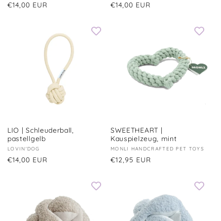
Normaler
€14,00 EUR
Normaler
€14,00 EUR
Preis
Preis
LIO | Schleuderball,
SWEETHEART |
pastellgelb
Kauspielzeug, mint
Anbieter:
LOVIN'DOG
Anbieter:
MONLI HANDCRAFTED PET TOYS
Normaler
€14,00 EUR
Normaler
€12,95 EUR
Preis
Preis