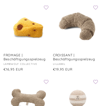
Preis
FROMAGE |
CROISSANT |
Beschäftigungsspielzeug
Beschäftigungsspielzeug
Anbieter:
LAMBWOLF COLLECTIVE
Anbieter:
LILLABEL
Normaler
€16,95 EUR
Normaler
€19,95 EUR
Preis
Preis