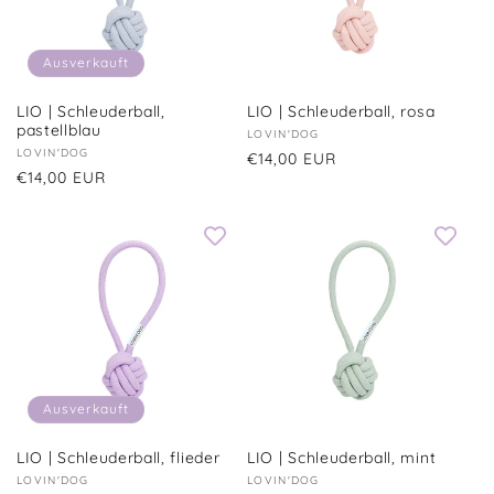
r
i
Ausverkauft
e
LIO | Schleuderball,
LIO | Schleuderball, rosa
:
pastellblau
Anbieter:
LOVIN'DOG
Anbieter:
LOVIN'DOG
Normaler
€14,00 EUR
Normaler
€14,00 EUR
Preis
Preis
Ausverkauft
LIO | Schleuderball, flieder
LIO | Schleuderball, mint
Anbieter:
LOVIN'DOG
Anbieter:
LOVIN'DOG