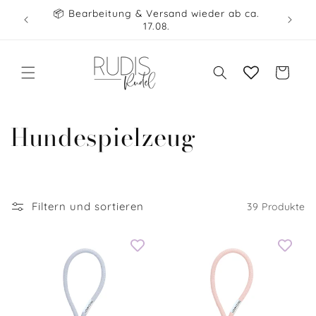
Direkt
ellen
📦 Bearbeitung & Versand wieder ab ca.
zum
🧡 COL
17.08.
Inhalt
Warenkorb
K
Hundespielzeug
a
t
Filtern und sortieren
39 Produkte
e
g
o