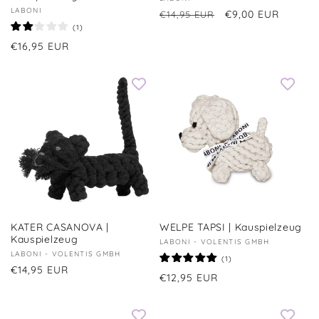
Anbieter:
Anbieter:
LABONI
Normaler
Verkaufspreis
€9,00 EUR
€14,95 EUR
1
(1)
Preis
Bewertungen
Normaler
€16,95 EUR
insgesamt
Preis
KATER CASANOVA |
WELPE TAPSI | Kauspielzeug
Kauspielzeug
Anbieter:
LABONI - VOLENTIS GMBH
Anbieter:
LABONI - VOLENTIS GMBH
1
(1)
Normaler
€14,95 EUR
Bewertungen
Normaler
€12,95 EUR
insgesamt
Preis
Preis