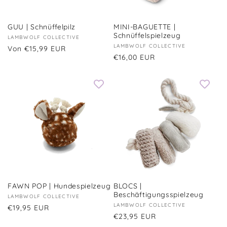
GUU | Schnüffelpilz
MINI-BAGUETTE |
Schnüffelspielzeug
Anbieter:
LAMBWOLF COLLECTIVE
Anbieter:
LAMBWOLF COLLECTIVE
Normaler
Von €15,99 EUR
Normaler
€16,00 EUR
Preis
Preis
FAWN POP | Hundespielzeug
BLOCS |
Beschäftigungsspielzeug
Anbieter:
LAMBWOLF COLLECTIVE
Anbieter:
LAMBWOLF COLLECTIVE
Normaler
€19,95 EUR
Normaler
€23,95 EUR
Preis