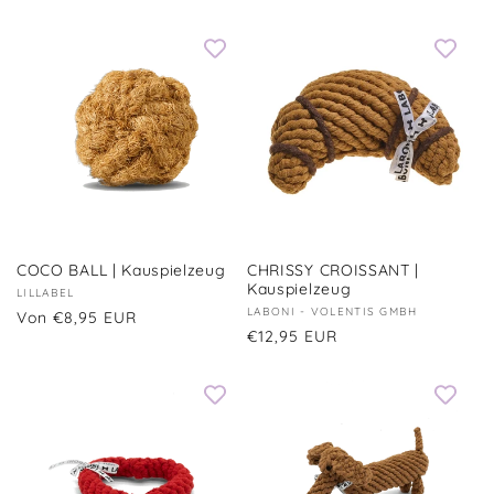
Preis
Preis
COCO BALL | Kauspielzeug
CHRISSY CROISSANT |
Kauspielzeug
Anbieter:
LILLABEL
Anbieter:
LABONI - VOLENTIS GMBH
Normaler
Von €8,95 EUR
Normaler
€12,95 EUR
Preis
Preis