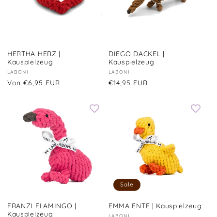
HERTHA HERZ |
DIEGO DACKEL |
Kauspielzeug
Kauspielzeug
Anbieter:
LABONI
Anbieter:
LABONI
Normaler
Von €6,95 EUR
Normaler
€14,95 EUR
Preis
Preis
Sale
FRANZI FLAMINGO |
EMMA ENTE | Kauspielzeug
Kauspielzeug
LABONI