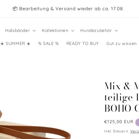
📦 Bearbeitung & Versand wieder ab ca. 17.08.
Halsbänder
Kollektionen
Hundezubehör
☀️ SUMMER ☀️
% SALE %
READY TO BUY
Gut zu wissen
Mix & M
teilige
BOHO 
Normaler
€125,00 EUR
Preis
Inkl. Steuern.
Ver