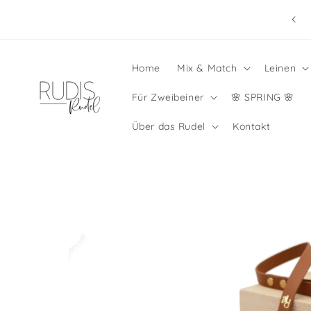
Direkt
mmerpause: Shop geöffnet, Bestellen jederzeit möglich
zum
☀️
Inhalt
Home
Mix & Match
Leinen
Für Zweibeiner
🌸 SPRING 🌸
Über das Rudel
Kontakt
Zu
Produktinformationen
springen