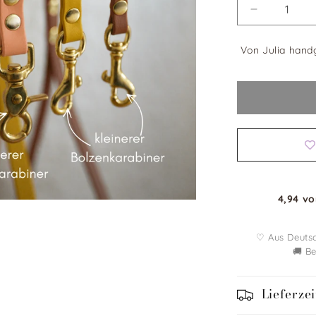
Verringere
die
Menge
Von Julia handg
für
Mix
&amp;
Match
Leinen-
Bundle
|
3-
teilige
Leine
4,94 vo
+
Biothaneh
|
♡ Aus Deuts
BOHO
🚚 B
CHIC
Lieferzei