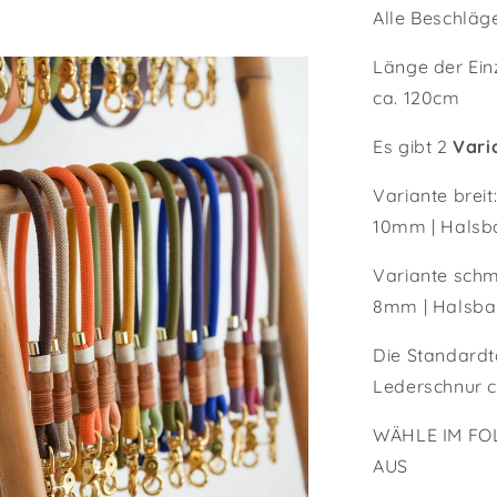
Alle Beschläg
Länge der Einz
ca. 120cm
Es gibt 2
Vari
Variante brei
10mm | Halsb
Variante schm
8mm | Halsba
Die Standard
Lederschnur c
WÄHLE IM FO
AUS