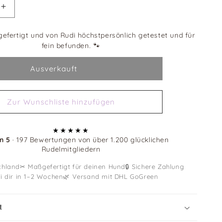
Erhöhe
die
Menge
efertigt und von Rudi höchstpersönlich getestet und für
für
fein befunden.
🐾
Mix
&amp;
Ausverkauft
Match
Leinen-
Bundle
Zur Wunschliste hinzufügen
|
3-
teilige
★★★★★
Leine
n 5
· 197 Bewertungen von über 1.200 glücklichen
+
Rudelmitgliedern
alsband
Biothanehalsband
|
chland
✂ Maßgefertigt für deinen Hund
🔒 Sichere Zahlung
BOHO
ei dir in 1–2 Wochen
🌿 Versand mit DHL GoGreen
CHIC
t