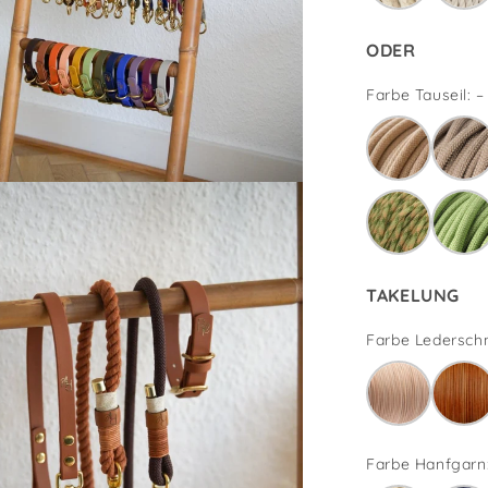
ODER
Farbe Tauseil: –
TAKELUNG
Farbe Lederschn
Farbe Hanfgarn: