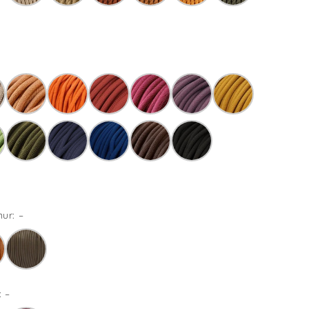
ur: –
 –