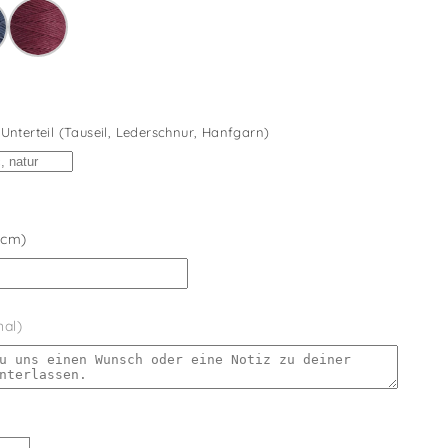
nterteil (Tauseil, Lederschnur, Hanfgarn)
 cm)
nal)