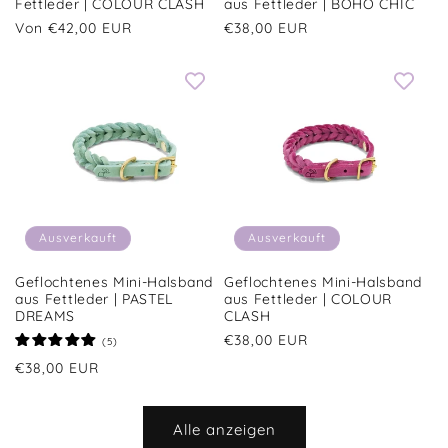
Fettleder | COLOUR CLASH
aus Fettleder | BOHO CHIC
Normaler
Von €42,00 EUR
Normaler
€38,00 EUR
Preis
Preis
Ausverkauft
Ausverkauft
Geflochtenes Mini-Halsband
Geflochtenes Mini-Halsband
aus Fettleder | PASTEL
aus Fettleder | COLOUR
DREAMS
CLASH
Normaler
€38,00 EUR
5
(5)
Bewertungen
Preis
Normaler
€38,00 EUR
insgesamt
Preis
Alle anzeigen