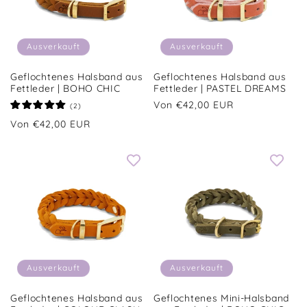
Ausverkauft
Ausverkauft
Geflochtenes Halsband aus
Geflochtenes Halsband aus
Fettleder | BOHO CHIC
Fettleder | PASTEL DREAMS
Normaler
Von €42,00 EUR
2
(2)
Bewertungen
Preis
Normaler
Von €42,00 EUR
insgesamt
Preis
Ausverkauft
Ausverkauft
Geflochtenes Halsband aus
Geflochtenes Mini-Halsband