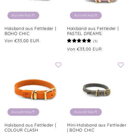
Ausverkauft
Ausverkauft
Halsband aus Fettleder |
Halsband aus Fettleder |
BOHO CHIC
PASTEL DREAMS
Normaler
Von €33,00 EUR
3
(3)
Bewertungen
Preis
Normaler
Von €33,00 EUR
insgesamt
Preis
Ausverkauft
Ausverkauft
Halsband aus Fettleder |
Mini-Halsband aus Fettleder
COLOUR CLASH
| BOHO CHIC