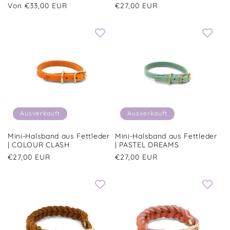
Normaler
Von €33,00 EUR
Normaler
€27,00 EUR
Preis
Preis
Ausverkauft
Ausverkauft
Mini-Halsband aus Fettleder
Mini-Halsband aus Fettleder
| COLOUR CLASH
| PASTEL DREAMS
Normaler
€27,00 EUR
Normaler
€27,00 EUR
Preis
Preis